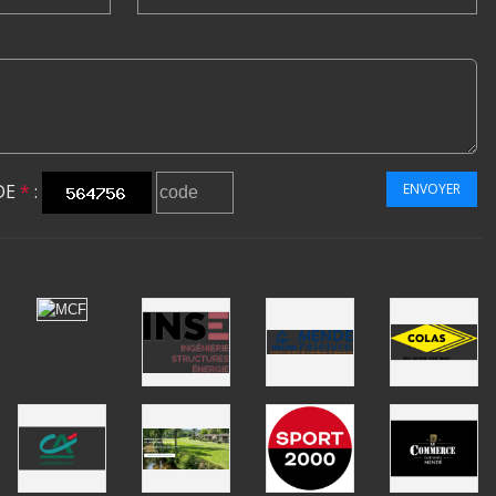
DE
*
:
ENVOYER