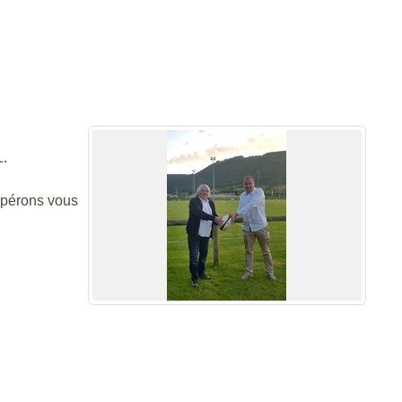
L.
spérons vous