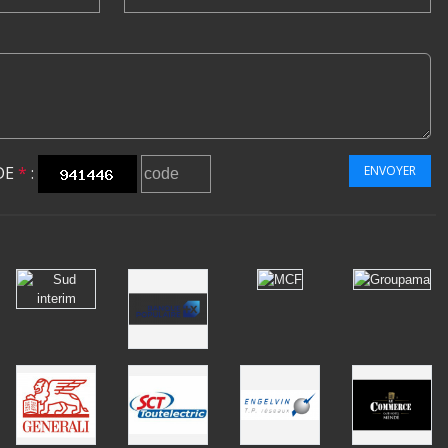
DE
*
:
ENVOYER