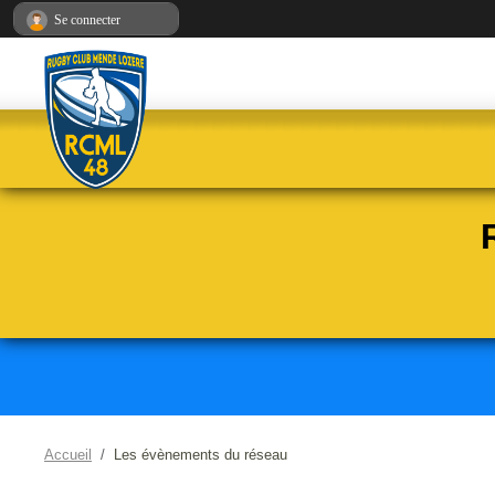
Panneau de gestion des cookies
Se connecter
Accueil
Les évènements du réseau