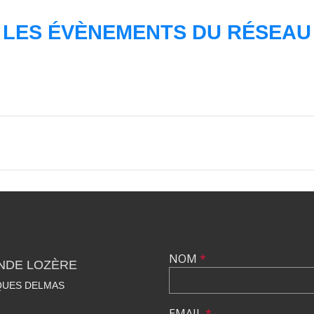
LES ÉVÈNEMENTS DU RÉSEAU
NOM
*
NDE LOZÈRE
QUES DELMAS
EMAIL
*