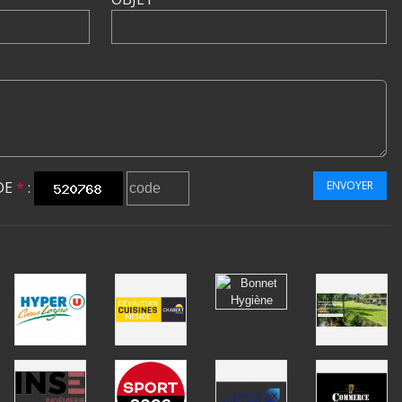
DE
*
:
ENVOYER